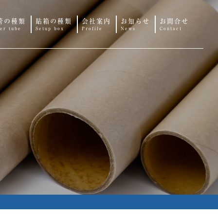
管の種類
貼箱の種類
会社案内
お知らせ
お問合せ
er tube
Setup box
Profile
News
Contact